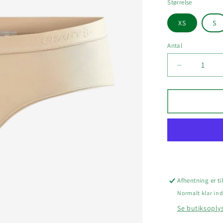
Størrelse
XS
S
Antal
Reducer
antallet
for
CRAFT
CORE
DRY
HIPSTER
DAME
Afhentning er t
Normalt klar ind
Se butiksoply