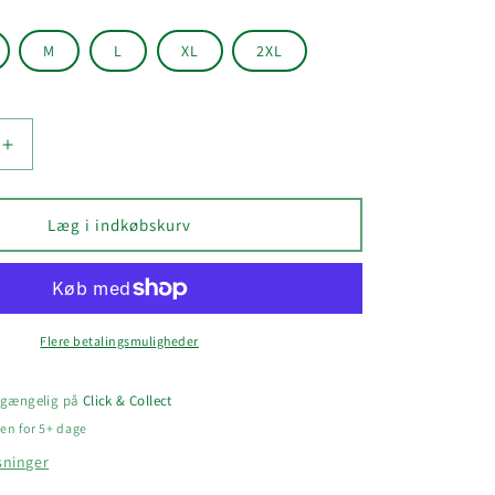
M
L
XL
2XL
Øg
antallet
for
CRAFT
Læg i indkøbskurv
CORE
DRY
HIPSTER
DAME
Flere betalingsmuligheder
ilgængelig på
Click & Collect
en for 5+ dage
sninger