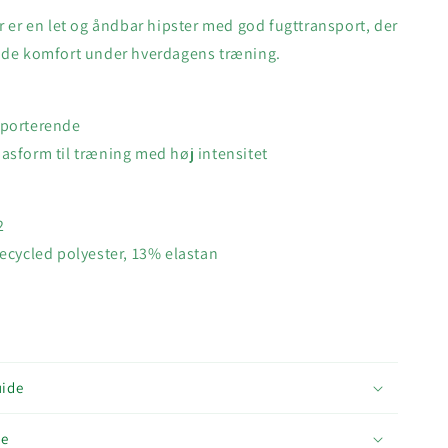
r er en let og åndbar hipster med god fugttransport, der
nde komfort under hverdagens træning.
sporterende
asform til træning med høj intensitet
2
ecycled polyester, 13% elastan
uide
ce