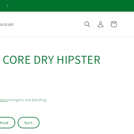
Gratis fragt over 599,-
Log
Indkøbskurv
Kontakt
ind
 CORE DRY HIPSTER
ering
beregnes ved betaling.
Hvid
Sort