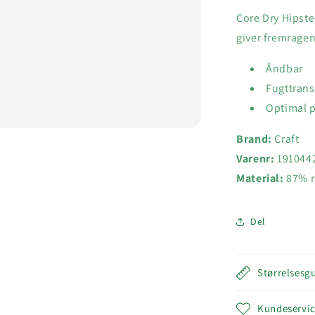
Core Dry Hipste
giver fremrage
Åndbar
Fugttran
Optimal p
Brand:
Craft
Varenr:
191044
Material:
87% r
Del
Størrelsesg
Kundeservi