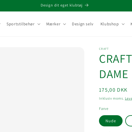
Design dit eget klubtøj
Sportstilbehør
Mærker
Design selv
Klubshop
CRAFT
CRAFT
DAME
Normalpris
175,00 DKK
Inklusiv moms.
Lev
Farve
Nude