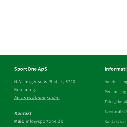
SportOne ApS
Informat
N.A. Jørgensens Plads 4, 6740
Handels – o
Bramming.
Person – og 
Se vores åbningstider:
Tilbagebetal
Servicevilkå
Kontakt
Mail:
info@sportone.dk
Kontakt os