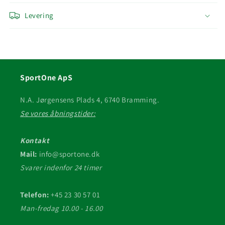
Levering
SportOne ApS
N.A. Jørgensens Plads 4, 6740 Bramming.
Se vores åbningstider:
Kontakt
Mail:
info@sportone.dk
Svarer indenfor 24 timer
Telefon:
+45 23 30 57 01
Man-fredag 10.00 - 16.00