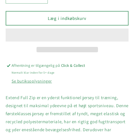
antallet
antallet
for
for
CRAFT
CRAFT
Læg i indkøbskurv
EXTENDED
EXTENDED
FULL
FULL
ZIP
ZIP
TRÆNINGSTRØJE
TRÆNINGSTRØJE
HERRE
HERRE
Afhentning er tilgængelig på
Click & Collect
Normalt klar inden for 5+ dage
Se butiksoplysninger
Extend Full Zip er en yderst funktionel jersey til træning,
designet til maksimal ydeevne på et højt sportsniveau. Denne
førsteklasses jersey er fremstillet af tyndt, meget elastisk og
recycled polyestermateriale, har en rigtig god fugttransport
og yder enestående bevægelsesfrihed. Derudover har