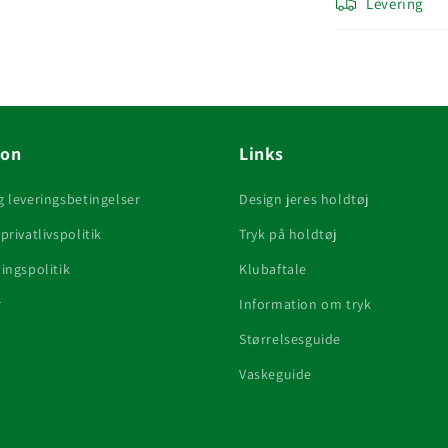
Levering
ion
Links
g leveringsbetingelser
Design jeres holdtøj
privatlivspolitik
Tryk på holdtøj
ingspolitik
Klubaftale
r
Information om tryk
Størrelsesguide
Vaskeguide