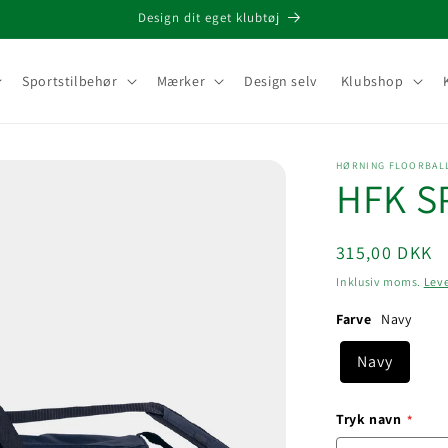
Design dit eget klubtøj
Sportstilbehør
Mærker
Design selv
Klubshop
HØRNING FLOORBAL
HFK S
Normalpris
315,00 DKK
Inklusiv moms.
Lev
Farve
Navy
Navy
Tryk navn