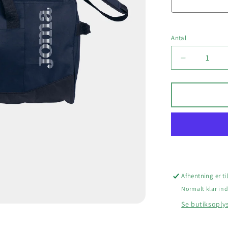
Antal
Reducer
antallet
for
HFK
SPORTST
Afhentning er t
Normalt klar ind
Se butiksoply