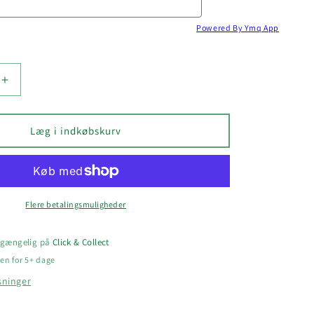
Powered By Ymq App
Øg
antallet
for
HFK
Læg i indkøbskurv
ASKE
SPORTSTASKE
Flere betalingsmuligheder
ilgængelig på
Click & Collect
en for 5+ dage
sninger