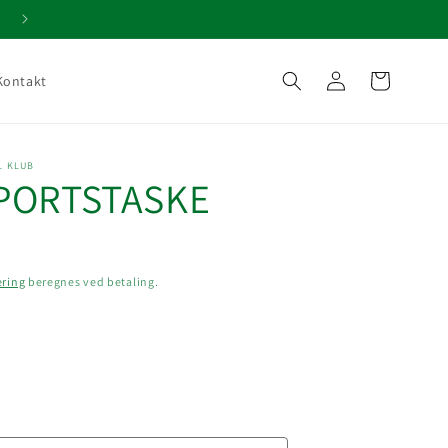
Gratis fragt over 599,-
Log
Indkøbskurv
Kontakt
ind
L KLUB
PORTSTASKE
ering
beregnes ved betaling.