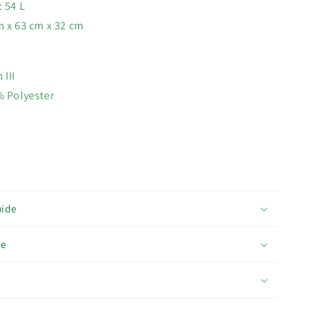
: 54 L
m x 63 cm x 32 cm
III
 Polyester
uide
ce