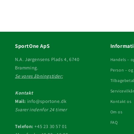
SportOne ApS
Informat
N.A. Jørgensens Plads 4, 6740
Handels – o
Bramming.
Person – og 
Se vores åbningstider:
Tilbagebetal
Servicevilkå
Kontakt
Mail:
info@sportone.dk
Kontakt os
Svarer indenfor 24 timer
Om os
FAQ
Telefon:
+45 23 30 57 01