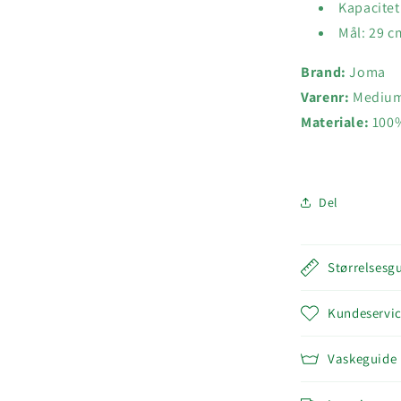
Kapacitet
Mål: 29 c
Brand:
Joma
Varenr:
Medium 
Materiale:
100%
Del
Størrelsesg
Kundeservi
Vaskeguide