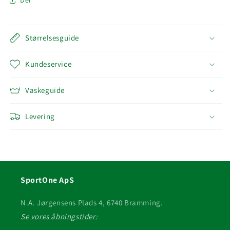
Del
Størrelsesguide
Kundeservice
Vaskeguide
Levering
SportOne ApS
N.A. Jørgensens Plads 4, 6740 Bramming.
Se vores åbningstider: