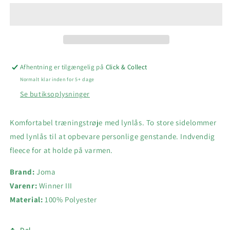
III
III
TRÆNINGSTRØJE
TRÆNINGSTRØJE
Afhentning er tilgængelig på
Click & Collect
Normalt klar inden for 5+ dage
Se butiksoplysninger
Komfortabel træningstrøje med lynlås. To store sidelommer
med lynlås til at opbevare personlige genstande. Indvendig
fleece for at holde på varmen.
Brand:
Joma
Varenr:
Winner III
Material:
100% Polyester