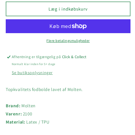
for
for
MOLTEN
MOLTEN
Læg i indkøbskurv
FODBOLD
FODBOLD
2100
2100
Flere betalingsmuligheder
Afhentning er tilgængelig på
Click & Collect
Normalt klar inden for 5+ dage
Se butiksoplysninger
Topkvalitets fodbolde lavet af Molten.
Brand:
Molten
Varenr:
2100
Material:
Latex / TPU