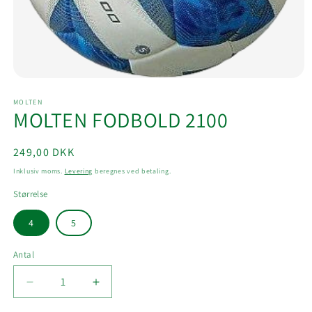
Åbn
mediet
MOLTEN
1
MOLTEN FODBOLD 2100
i
modus
Normalpris
249,00 DKK
Inklusiv moms.
Levering
beregnes ved betaling.
Størrelse
4
5
Antal
Reducer
Øg
antallet
antallet